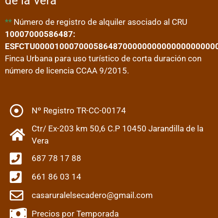
de la Vera
**
Número de registro de alquiler asociado al CRU
10007000586487:
ESFCTU0000100070005864870000000000000000000
Finca Urbana para uso turístico de corta duración con
número de licencia CCAA 9/2015.
Nº Registro TR-CC-00174
Ctr/ Ex-203 km 50,6 C.P 10450 Jarandilla de la
Vera
687 78 17 88
661 86 03 14
casaruralelsecadero@gmail.com
Precios por Temporada