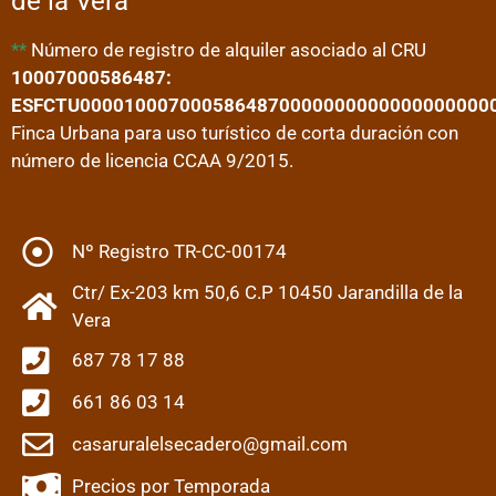
de la Vera
**
Número de registro de alquiler asociado al CRU
10007000586487:
ESFCTU0000100070005864870000000000000000000
Finca Urbana para uso turístico de corta duración con
número de licencia CCAA 9/2015.
Nº Registro TR-CC-00174
Ctr/ Ex-203 km 50,6 C.P 10450 Jarandilla de la
Vera
687 78 17 88
661 86 03 14
casaruralelsecadero@gmail.com
Precios por Temporada